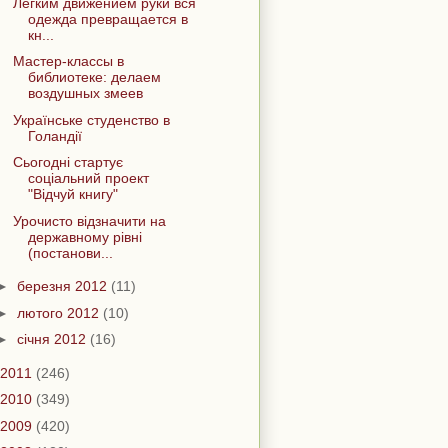
Лёгким движением руки вся
одежда превращается в
кн...
Мастер-классы в
библиотеке: делаем
воздушных змеев
Українське студенство в
Голандії
Сьогодні стартує
соціальний проект
"Відчуй книгу"
Урочисто відзначити на
державному рівні
(постанови...
►
березня 2012
(11)
►
лютого 2012
(10)
►
січня 2012
(16)
2011
(246)
2010
(349)
2009
(420)