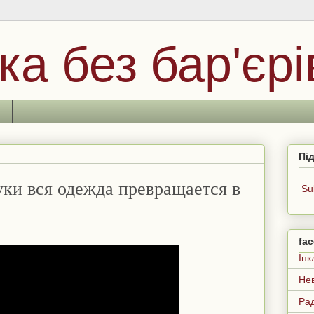
ка без бар'єрі
Пі
ки вся одежда превращается в
Su
fa
Інк
Нев
Рад