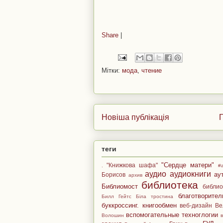
Share
|
Мітки:
мода
,
чтение
Новіша публікація
Г
теги
"Сердце матери"
"Книжкова шафа"
.
#
аудио
аудиокниги
ау
Борисов
архив
библиотека
Библиомост
библио
благотворител
Билл Гейтс
Біла тростина
буккроссинг. книгообмен
веб-дизайн
Ве
вспомогательные техноглогии
Волошин