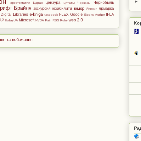
он
►
цензура
Чернобыль
хрестоматия
Царан
цитаты
Черкасы
рифт Брайля
юмор
экскурсия
юзабилити
ярмарка
Япония
e-kniga
Digital Libraries
FLEX
Google
IFLA
facebook
iBooks Author
web 2.0
AP
Microsoft
libdayUA
NVDA
Pain
RSS
Ruby
Ко
Ра