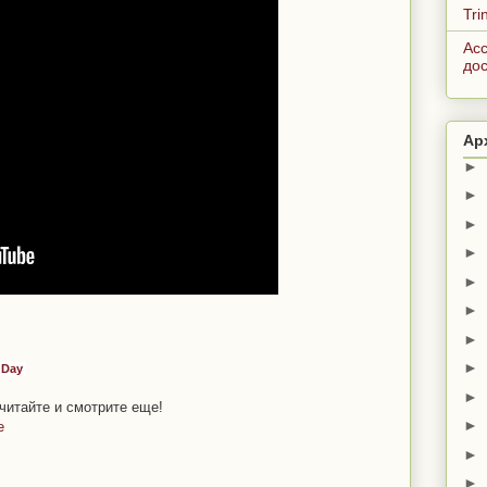
Tri
Acc
дос
Ар
►
►
►
►
►
►
►
►
n Day
►
читайте и смотрите еще!
►
е
►
►