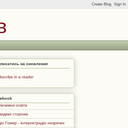
в
дписатись на оновлення
bscribe in a reader
cebook
люзивна освіта
идимі сторінки
іо Гомер - інтернетрадіо незрячих