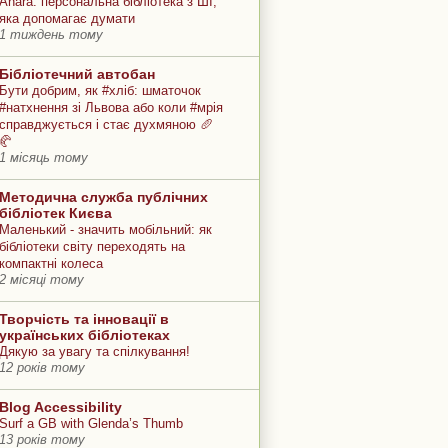
Anara: персональна бібліотека з ШІ,
яка допомагає думати
1 тиждень тому
Бібліотечний автобан
Бути добрим, як #хліб: шматочок
#натхнення зі Львова або коли #мрія
справджується і стає духмяною 🥖
🥐
1 місяць тому
Методична служба публічних
бібліотек Києва
Маленький - значить мобільний: як
бібліотеки світу переходять на
компактні колеса
2 місяці тому
Творчість та інновації в
українських бібліотеках
Дякую за увагу та спілкування!
12 років тому
Blog Accessibility
Surf a GB with Glenda’s Thumb
13 років тому