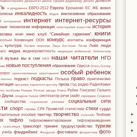
дозвілля
льфинотерапия
Джарылгач
Диана Гурцкая
диджериду
дизайн
ть
Европа
ЕВРО-2012
Ерошенко
ЕС
ЖБ
живая
е-урядування
инвалидность
оляска
инклюзивное образование
Индия
интернет
интернет-ресурсы
я
интерактив
история
ные технологии
информация
иппотерапия
искусство
книги
аховка
кино
клуб "Семейная гармония"
кемп
конкурс
конференция
Конвенция ООН
контакты
КНУКиМ
культура
люди
Львів
ры
Латвия
лекотека
Лина Костенко
Литва
медиа
ласс
медиагромотность
медиация
мобильная библиотека
наши читатели
НГО
музыка
мы в сми
ей
НАІУ
новые поступления
образование
Одесса
овка
Олесь Гончар
особый ребенок
опрос
ориентирование
орієнтування
подкасты
право
подкаст
Польша
практические
плагиат
ентация
проза
радио
РадиоКавун
програма екранного доступу
ПЭД
Рубен Гонсалес Гальего
чні посібники
Ремарк
Речная звезда
Ровно
м Дауна
синтезатор речи
скайп
синдром Ушера
скрінрідер
Славское
социальные сети
й
сообщества
социальная реклама
сти
спорт
стихи
сурдо
СРК Прометей
статистика
справка
►
творчество
твиттер
тактильные пособия
ТехКемп
телетайп
их
тифло
тифлокомментирование
тифлокраеведение
►
туризм
транспорт
тренинг
трудоустройство
ь
трансляция
►
фото
фандрейзинг
фестивали
учеба
Феодосия
флористика