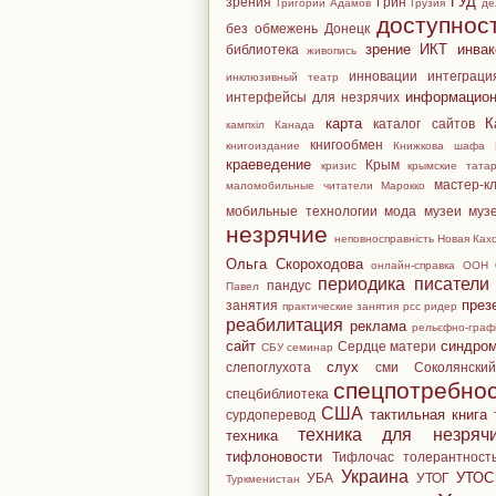
ГУД
зрения
Грин
Григорий Адамов
Грузия
де
доступнос
без обмежень
Донецк
зрение
ИКТ
инвак
библиотека
живопись
инновации
интеграци
инклюзивный театр
информацион
интерфейсы для незрячих
карта
К
каталог сайтов
кампхіл
Канада
книгообмен
книгоиздание
Книжкова шафа
краеведение
Крым
кризис
крымские тата
мастер-к
маломобильные читатели
Марокко
мобильные технологии
мода
музеи
муз
незрячие
неповносправність
Новая Ках
Ольга Скороходова
онлайн-справка
ООН
периодика
писатели
пандус
Павел
през
занятия
практические занятия pcc ридер
реабилитация
реклама
рельєфно-графі
сайт
синдро
Сердце матери
СБУ
семинар
слух
слепоглухота
сми
Соколянски
спецпотребно
спецбиблиотека
США
тактильная книга
сурдоперевод
техника для незряч
техника
тифлоновости
Тифлочас
толерантност
Украина
УТОС
УБА
УТОГ
Туркменистан