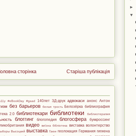
►
▼
оловна сторінка
Старіша публікація
адвокаси
140лет
3Д-друк
анонс
Антон
a11y
#eBookDay
#gaad
без барьеров
тизм
Белозёрка
библиография
белая трость
библиотеки
библиотекари
тека 2.0
библиотерапия
блоггинг
блогосфера
ьность
блогопедия
буккроссинг
видео
ликобритания
виставка
волонтерство
виїзна бібліотека
выставка
геолокация
Германия
гигиена
выборы
Высоцкий
Гаюи