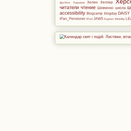
Херс
Хелен Келлер
футбол
Харьков
читатели
чтение
ш
Шевченко
школа
accessibility
DAISY
Blogcamp
blogday
iPan_Pensioner
JAWS
LE
IPod
Kapten Mobility