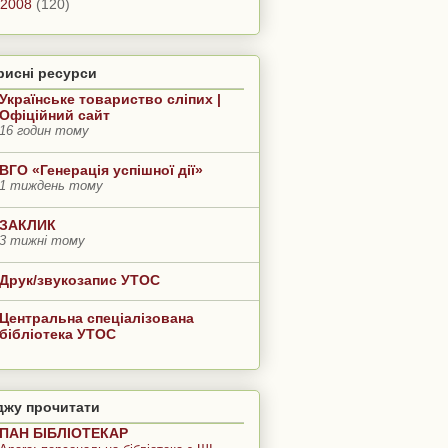
2008
(120)
рисні ресурси
Українське товариство сліпих |
Офіційний сайт
16 годин тому
ВГО «Генерація успішної дії»
1 тиждень тому
ЗАКЛИК
3 тижні тому
Друк/звукозапис УТОС
Центральна спеціалізована
бібліотека УТОС
джу прочитати
ПАН БІБЛІОТЕКАР